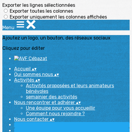
Exporter les lignes sélectionnées
Exporter toutes les colonnes
Exporter uniquement les colonnes affichées
Menu
Ajoutez un logo, un bouton, des réseaux sociaux
Cliquez pour éditer
Accueil
▴
▾
Qui sommes nous
▴
▾
Activités
▴
▾
Activités proposées et leurs animateurs
bénévoles
semainier des activités
Nous rencontrer et adhérer
▴
▾
Une équipe pour vous accueillir
Comment nous rejoindre ?
Nous contacter
▴
▾