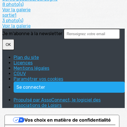
8 photo(s)
Voir la galerie
sortie1
3 photo(s)
Voir la galerie
Je m'abonne à la newsletter
OK
Plan du site
Licences
Mentions légales
CGUV
Paramétrer vos cookies
Se connecter
Propulsé par AssoConnect, le logiciel des
associations de Loisirs
Vos choix en matière de confidentialité