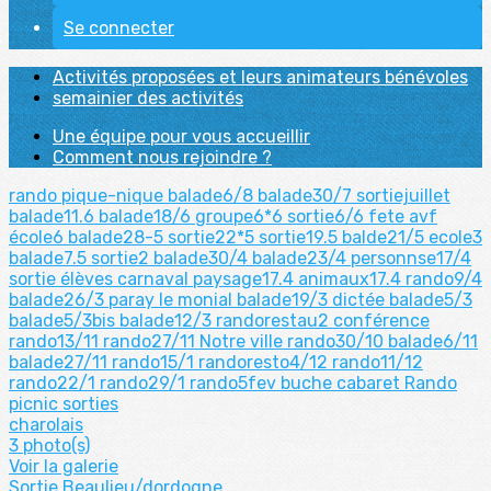
Se connecter
Activités proposées et leurs animateurs bénévoles
semainier des activités
Une équipe pour vous accueillir
Comment nous rejoindre ?
rando pique-nique
balade6/8
balade30/7
sortiejuillet
balade11.6
balade18/6
groupe6*6
sortie6/6
fete avf
école6
balade28-5
sortie22*5
sortie19.5
balde21/5
ecole3
balade7.5
sortie2
balade30/4
balade23/4
personnse17/4
sortie élèves
carnaval
paysage17.4
animaux17.4
rando9/4
balade26/3
paray le monial
balade19/3
dictée
balade5/3
balade5/3bis
balade12/3
randorestau2
conférence
rando13/11
rando27/11
Notre ville
rando30/10
balade6/11
balade27/11
rando15/1
randoresto4/12
rando11/12
rando22/1
rando29/1
rando5fev
buche
cabaret
Rando
picnic
sorties
charolais
3 photo(s)
Voir la galerie
Sortie Beaulieu/dordogne