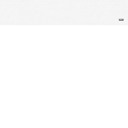
Je m'abonne à la newsletter
OK
Plan du site
Licences
Mentions légales
CGUV
Paramétrer vos cookies
Se connecter
Propulsé par AssoConnect, le logiciel des
associations de Loisirs
Vos choix en matière de confidentialité
Notification lors de la collecte