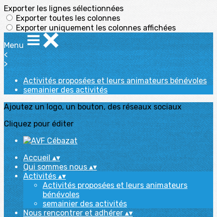
Exporter les lignes sélectionnées
Exporter toutes les colonnes
Exporter uniquement les colonnes affichées
Menu
<
>
Activités proposées et leurs animateurs bénévoles
semainier des activités
Ajoutez un logo, un bouton, des réseaux sociaux
Cliquez pour éditer
Accueil
▴
▾
Qui sommes nous
▴
▾
Activités
▴
▾
Activités proposées et leurs animateurs
bénévoles
semainier des activités
Nous rencontrer et adhérer
▴
▾