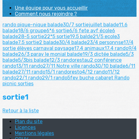
Une équipe pour vous accueillir
Comment nous rejoindre ?
rando pique-nique
balade30/7
sortiejuillet
balade11.6
balade18/6
groupe6*6
sortie6/6
fete avf
école6
balade28-5
sortie22*5
sortie19.5
balde21/5
ecole3
balade7.5
sortie2
balade30/4
balade23/4
personnse17/4
sortie élèves
carnaval
paysage17.4
animaux17.4
rando9/4
balade26/3
paray le monial
balade19/3
dictée
balade5/3
balade5/3bis
balade12/3
randorestau2
conférence
rando13/11
rando27/11
Notre ville
rando30/10
balade6/11
balade27/11
rando15/1
randoresto4/12
rando11/12
rando22/1
rando29/1
rando5fev
buche
cabaret
Rando
picnic
sorties
sortie1
Retour à la liste
Plan du site
Licences
Mentions légales