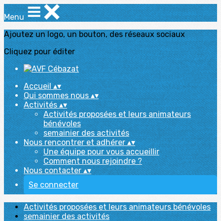
Menu
Ajoutez un logo, un bouton, des réseaux sociaux
Cliquez pour éditer
Accueil
▴
▾
Qui sommes nous
▴
▾
Activités
▴
▾
Activités proposées et leurs animateurs
bénévoles
semainier des activités
Nous rencontrer et adhérer
▴
▾
Une équipe pour vous accueillir
Comment nous rejoindre ?
Nous contacter
▴
▾
Se connecter
Activités proposées et leurs animateurs bénévoles
semainier des activités