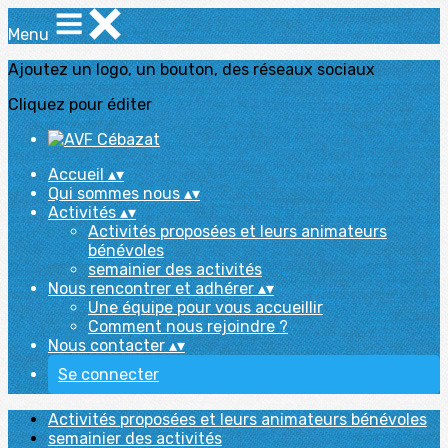
Menu
Ajoutez un logo, un bouton, des réseaux sociaux
Cliquez pour éditer
Accueil
▴
▾
Qui sommes nous
▴
▾
Activités
▴
▾
Activités proposées et leurs animateurs
bénévoles
semainier des activités
Nous rencontrer et adhérer
▴
▾
Une équipe pour vous accueillir
Comment nous rejoindre ?
Nous contacter
▴
▾
Se connecter
Activités proposées et leurs animateurs bénévoles
semainier des activités