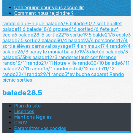
Une équipe pour vous accueillir
Comment nous rejoindre ?
rando pique-nique
balade6/8
balade30/7
sortiejuillet
balade11.6
balade18/6
groupe6*6
sortie6/6
fete avf
école6
balade28-5
sortie22*5
sortie19.5
balde21/5
ecole3
balade7.5
sortie2
balade30/4
balade23/4
personnse17/4
sortie élèves
carnaval
paysage17.4
animaux17.4
rando9/4
balade26/3
paray le monial
balade19/3
dictée
balade5/3
balade5/3bis
balade12/3
randorestau2
conférence
rando13/11
rando27/11
Notre ville
rando30/10
balade6/11
balade27/11
rando15/1
randoresto4/12
rando11/12
rando22/1
rando29/1
rando5fev
buche
cabaret
Rando
picnic
sorties
balade28.5
Plan du site
Licences
Mentions légales
CGUV
Paramétrer vos cookies