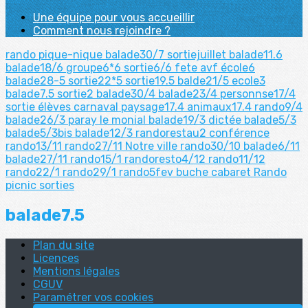
Une équipe pour vous accueillir
Comment nous rejoindre ?
rando pique-nique
balade30/7
sortiejuillet
balade11.6
balade18/6
groupe6*6
sortie6/6
fete avf
école6
balade28-5
sortie22*5
sortie19.5
balde21/5
ecole3
balade7.5
sortie2
balade30/4
balade23/4
personnse17/4
sortie élèves
carnaval
paysage17.4
animaux17.4
rando9/4
balade26/3
paray le monial
balade19/3
dictée
balade5/3
balade5/3bis
balade12/3
randorestau2
conférence
rando13/11
rando27/11
Notre ville
rando30/10
balade6/11
balade27/11
rando15/1
randoresto4/12
rando11/12
rando22/1
rando29/1
rando5fev
buche
cabaret
Rando
picnic
sorties
balade7.5
Plan du site
Licences
Mentions légales
CGUV
Paramétrer vos cookies