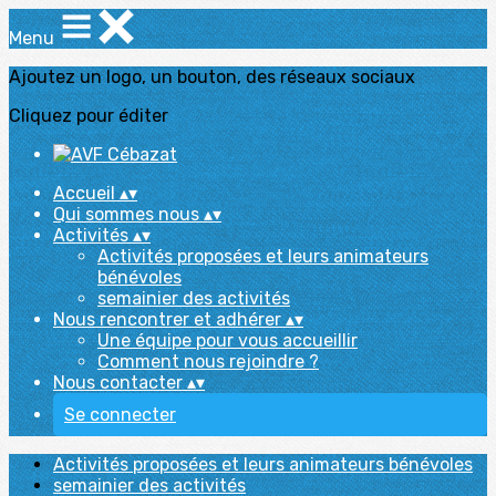
Menu
Ajoutez un logo, un bouton, des réseaux sociaux
Cliquez pour éditer
Accueil
▴
▾
Qui sommes nous
▴
▾
Activités
▴
▾
Activités proposées et leurs animateurs
bénévoles
semainier des activités
Nous rencontrer et adhérer
▴
▾
Une équipe pour vous accueillir
Comment nous rejoindre ?
Nous contacter
▴
▾
Se connecter
Activités proposées et leurs animateurs bénévoles
semainier des activités