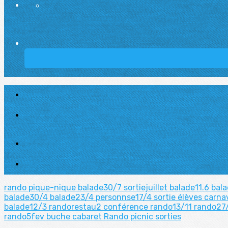
rando pique-nique
balade30/7
sortiejuillet
balade11.6
bal
balade30/4
balade23/4
personnse17/4
sortie élèves
carna
balade12/3
randorestau2
conférence
rando13/11
rando27
rando5fev
buche
cabaret
Rando picnic
sorties