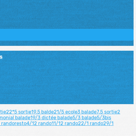
s
rtie22*5
sortie19.5
balde21/5
ecole3
balade7.5
sortie2
 monial
balade19/3
dictée
balade5/3
balade5/3bis
1
randoresto4/12
rando11/12
rando22/1
rando29/1