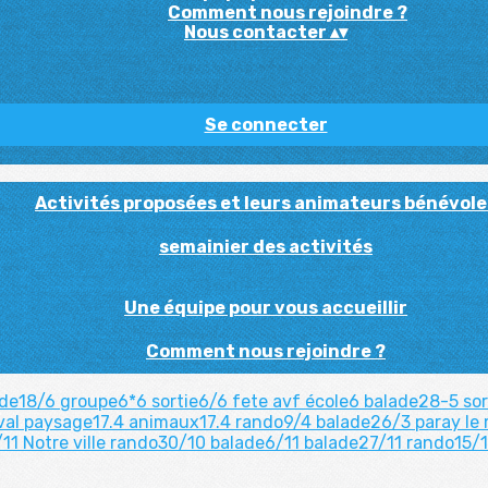
Comment nous rejoindre ?
Nous contacter
▴
▾
Se connecter
Activités proposées et leurs animateurs bénévole
semainier des activités
Une équipe pour vous accueillir
Comment nous rejoindre ?
ade18/6
groupe6*6
sortie6/6
fete avf
école6
balade28-5
so
val
paysage17.4
animaux17.4
rando9/4
balade26/3
paray le
/11
Notre ville
rando30/10
balade6/11
balade27/11
rando15/