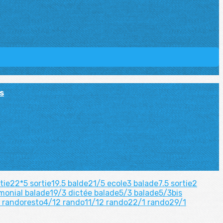
s
rtie22*5
sortie19.5
balde21/5
ecole3
balade7.5
sortie2
 monial
balade19/3
dictée
balade5/3
balade5/3bis
1
randoresto4/12
rando11/12
rando22/1
rando29/1