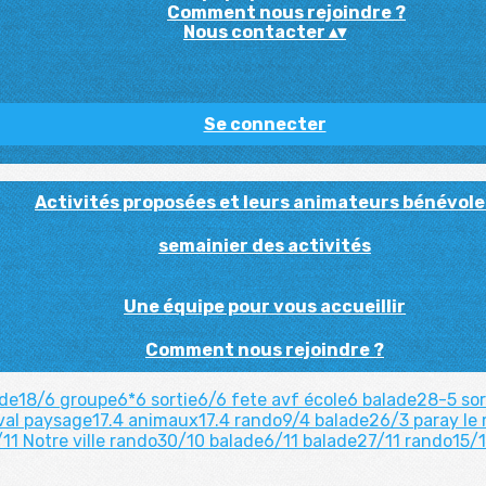
Comment nous rejoindre ?
Nous contacter
▴
▾
Se connecter
Activités proposées et leurs animateurs bénévole
semainier des activités
Une équipe pour vous accueillir
Comment nous rejoindre ?
ade18/6
groupe6*6
sortie6/6
fete avf
école6
balade28-5
so
val
paysage17.4
animaux17.4
rando9/4
balade26/3
paray le
/11
Notre ville
rando30/10
balade6/11
balade27/11
rando15/