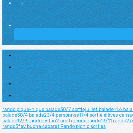
rando pique-nique
balade30/7
sortiejuillet
balade11.6
bal
balade30/4
balade23/4
personnse17/4
sortie élèves
carna
balade12/3
randorestau2
conférence
rando13/11
rando27
rando5fev
buche
cabaret
Rando picnic
sorties