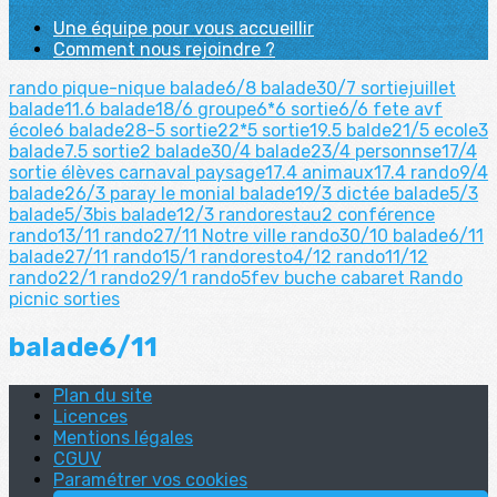
Une équipe pour vous accueillir
Comment nous rejoindre ?
rando pique-nique
balade6/8
balade30/7
sortiejuillet
balade11.6
balade18/6
groupe6*6
sortie6/6
fete avf
école6
balade28-5
sortie22*5
sortie19.5
balde21/5
ecole3
balade7.5
sortie2
balade30/4
balade23/4
personnse17/4
sortie élèves
carnaval
paysage17.4
animaux17.4
rando9/4
balade26/3
paray le monial
balade19/3
dictée
balade5/3
balade5/3bis
balade12/3
randorestau2
conférence
rando13/11
rando27/11
Notre ville
rando30/10
balade6/11
balade27/11
rando15/1
randoresto4/12
rando11/12
rando22/1
rando29/1
rando5fev
buche
cabaret
Rando
picnic
sorties
balade6/11
Plan du site
Licences
Mentions légales
CGUV
Paramétrer vos cookies