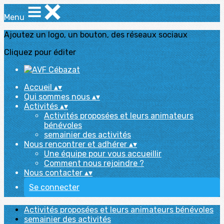
Menu
Ajoutez un logo, un bouton, des réseaux sociaux
Cliquez pour éditer
Accueil
▴
▾
Qui sommes nous
▴
▾
Activités
▴
▾
Activités proposées et leurs animateurs
bénévoles
semainier des activités
Nous rencontrer et adhérer
▴
▾
Une équipe pour vous accueillir
Comment nous rejoindre ?
Nous contacter
▴
▾
Se connecter
Activités proposées et leurs animateurs bénévoles
semainier des activités