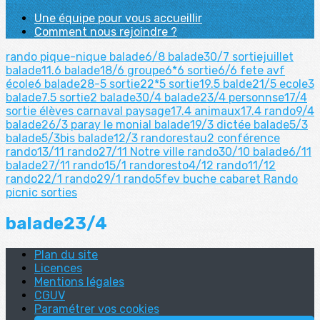
Une équipe pour vous accueillir
Comment nous rejoindre ?
rando pique-nique
balade6/8
balade30/7
sortiejuillet
balade11.6
balade18/6
groupe6*6
sortie6/6
fete avf
école6
balade28-5
sortie22*5
sortie19.5
balde21/5
ecole3
balade7.5
sortie2
balade30/4
balade23/4
personnse17/4
sortie élèves
carnaval
paysage17.4
animaux17.4
rando9/4
balade26/3
paray le monial
balade19/3
dictée
balade5/3
balade5/3bis
balade12/3
randorestau2
conférence
rando13/11
rando27/11
Notre ville
rando30/10
balade6/11
balade27/11
rando15/1
randoresto4/12
rando11/12
rando22/1
rando29/1
rando5fev
buche
cabaret
Rando
picnic
sorties
balade23/4
Plan du site
Licences
Mentions légales
CGUV
Paramétrer vos cookies