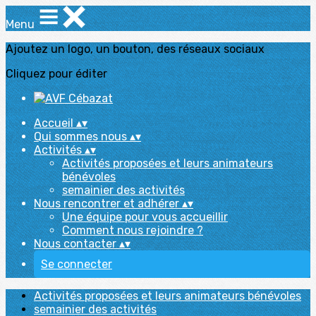
Menu
Ajoutez un logo, un bouton, des réseaux sociaux
Cliquez pour éditer
Accueil
▴
▾
Qui sommes nous
▴
▾
Activités
▴
▾
Activités proposées et leurs animateurs
bénévoles
semainier des activités
Nous rencontrer et adhérer
▴
▾
Une équipe pour vous accueillir
Comment nous rejoindre ?
Nous contacter
▴
▾
Se connecter
Activités proposées et leurs animateurs bénévoles
semainier des activités