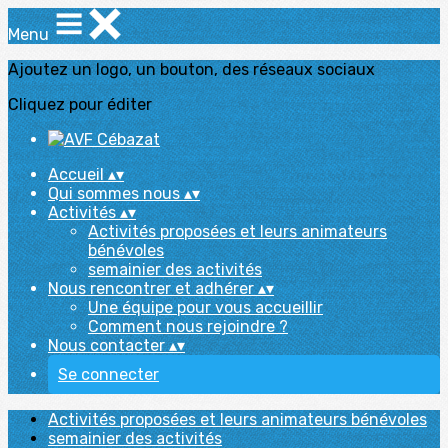
Menu
Ajoutez un logo, un bouton, des réseaux sociaux
Cliquez pour éditer
Accueil
▴
▾
Qui sommes nous
▴
▾
Activités
▴
▾
Activités proposées et leurs animateurs
bénévoles
semainier des activités
Nous rencontrer et adhérer
▴
▾
Une équipe pour vous accueillir
Comment nous rejoindre ?
Nous contacter
▴
▾
Se connecter
Activités proposées et leurs animateurs bénévoles
semainier des activités