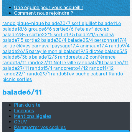
Une équipe pour vous accueillir
Comment nous rejoindre ?
rando pique-nique
balade30/7
sortiejuillet
balade11.6
balade18/6
groupe6*6
sortie6/6
fete avf
école6
balade28-5
sortie22*5
sortie19.5
balde21/5
ecole3
balade7.5
sortie2
balade30/4
balade23/4
personnse17/4
sortie élèves
carnaval
paysage17.4
animaux17.4
rando9/4
balade26/3
paray le monial
balade19/3
dictée
balade5/3
balade5/3bis
balade12/3
randorestau2
conférence
rando13/11
rando27/11
Notre ville
rando30/10
balade6/11
balade27/11
rando15/1
randoresto4/12
rando11/12
rando22/1
rando29/1
rando5fev
buche
cabaret
Rando
picnic
sorties
balade6/11
Plan du site
Licences
Mentions légales
CGUV
Paramétrer vos cookies